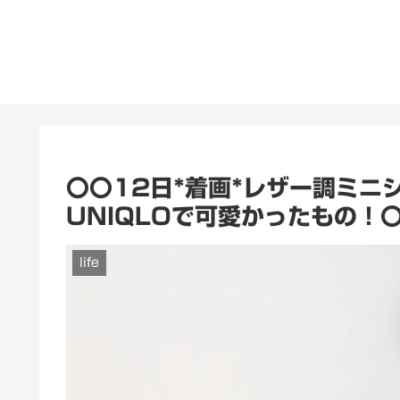
〇〇12日*着画*レザー調ミニ
UNIQLOで可愛かったもの！
life