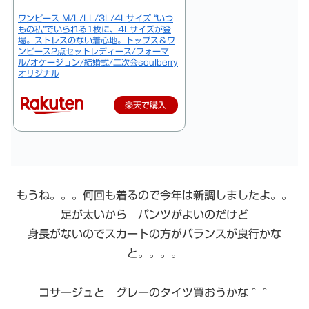
ワンピース M/L/LL/3L/4Lサイズ “いつ
もの私”でいられる1枚に、4Lサイズが登
場。ストレスのない着心地。トップス＆ワ
ンピース2点セットレディース/フォーマ
ル/オケージョン/結婚式/二次会soulberry
オリジナル
楽天で購入
もうね。。。何回も着るので今年は新調しましたよ。。
足が太いから パンツがよいのだけど
身長がないのでスカートの方がバランスが良行かな
と。。。。
コサージュと グレーのタイツ買おうかな＾＾