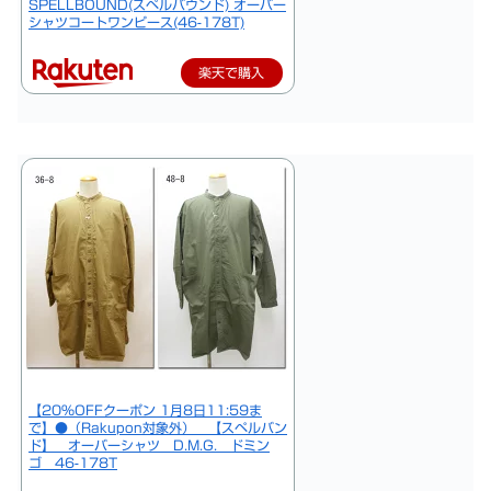
SPELLBOUND(スペルバウンド) オーバー
シャツコートワンピース(46-178T)
楽天で購入
【20％OFFクーポン 1月8日11:59ま
で】●（Rakupon対象外） 【スペルバン
ド】 オーバーシャツ D.M.G. ドミン
ゴ 46-178T