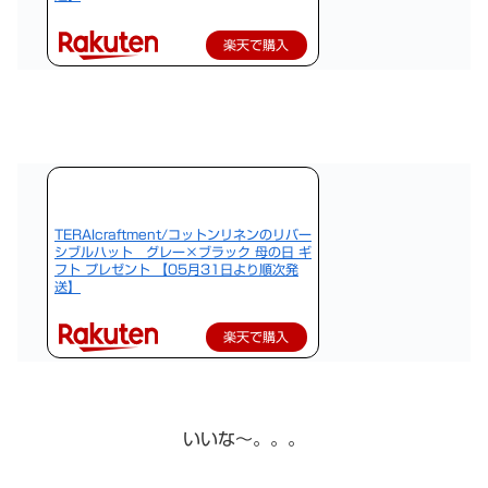
楽天で購入
TERAIcraftment/コットンリネンのリバー
シブルハット グレー×ブラック 母の日 ギ
フト プレゼント 【05月31日より順次発
送】
楽天で購入
いいな〜。。。