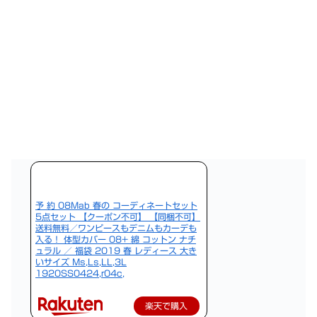
予 約 08Mab 春の コーディネートセット
5点セット 【クーポン不可】 【同梱不可】
送料無料／ワンピースもデニムもカーデも
入る！ 体型カバー 08+ 綿 コットン ナチ
ュラル ／ 福袋 2019 春 レディース 大き
いサイズ Ms,Ls,LL,3L
1920SS0424,r04c,
楽天で購入