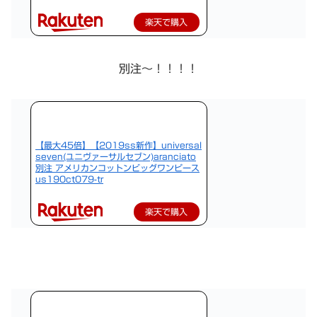
楽天で購入
別注〜！！！！
【最大45倍】【2019ss新作】universal
seven(ユニヴァーサルセブン)aranciato
別注 アメリカンコットンビッグワンピース
us190ct079-tr
楽天で購入