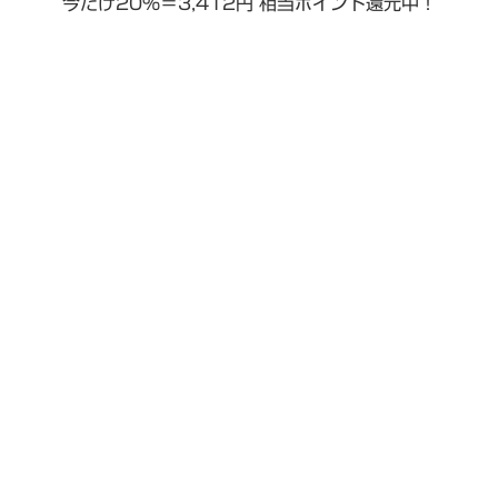
今だけ20％＝3,412円 相当ポイント還元中！