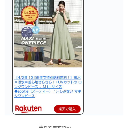
【4/26 13:59まで特別送料無料！】撥水
×吸水＝着心地さらさら！+UVカットの ロ
ングワンピース 。M LLサイズ
◆zootie（ズーティー）：汗しみない マキ
シワンピース
楽天で購入
売れてますね〜。。。。