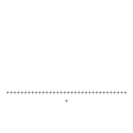
++++++++++++++++++++++++++++++++++
+