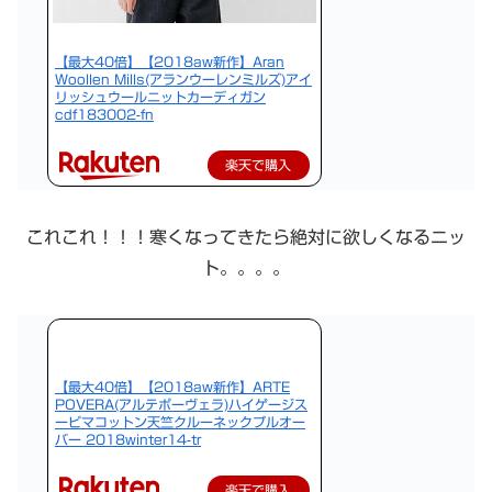
【最大40倍】【2018aw新作】Aran
Woollen Mills(アランウーレンミルズ)アイ
リッシュウールニットカーディガン
cdf183002-fn
楽天で購入
これこれ！！！寒くなってきたら絶対に欲しくなるニッ
ト。。。。
【最大40倍】【2018aw新作】ARTE
POVERA(アルテポーヴェラ)ハイゲージス
ーピマコットン天竺クルーネックプルオー
バー 2018winter14-tr
楽天で購入