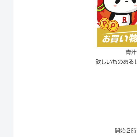
青汁
欲しいものある
開始２時