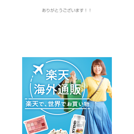
ありがとうございます！！
＃ｲﾝｽﾀｸﾞﾗﾑ＃ﾌｪｲｽﾌﾞｯｸ＃ブランド＃＃口コミ＃mixi＃ｺﾝﾊﾟ
ｸﾄﾐﾗｰ＃楽天＃Amazon＃Yahoo＃送料無料 #サプリ
#マラソン