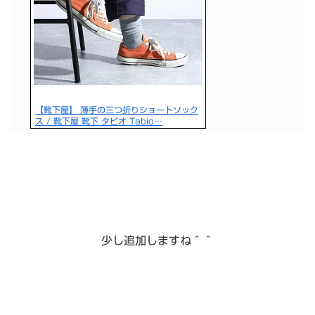
【靴下屋】 薄手の三つ折りショートソック
ス / 靴下屋 靴下 タビオ Tabio…
少し追加しますね＾＾