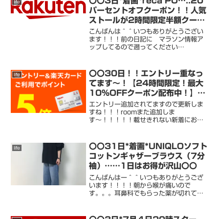
〇〇3日*着画*reca PO…..20
life
ー！！！ありがとうござ...
パーセントオフクーポン！！人気
ストールが2時間限定半額クーポ
ン〇〇
こんばんは＾＾いつもありがとうござい
ます！！！前の日記に マラソン情報ア
ップしてるので遡ってください
ね！！！！！！今日も こちらは あっ
たかな1日でした。。最近は綺麗な紅葉
が見れて嬉しいです＾＾そうそう。。。
〇〇30日！！エントリー重なっ
life
次は GUの これ。。。ローゲー...
てます〜！【24時間限定！最大
10%OFFクーポン配布中！】！
〇〇
エントリー追加されてますので更新しま
すね！！！roomまた追加しま
す〜！！！！！載せきれない新着にお得
情報はすぐにroomにアップします！！た
くさんのフォロー！！！ありがとうござ
います！！！よろしくお願いいたします
〇〇31日*着画*UNIQLOソフト
life
＾＾roomは毎日更新して...
コットンギャザーブラウス（7分
袖）……1日はお得が沢山〇〇
こんばんはー＾＾いつもありがとうござ
います！！！！朝から喉が痛いので
す。。。耳鼻科でもらった薬が切れてし
まって。。そのせいです。。。早く 薬
もらいに行かなくては。。健康に過ごし
たいですね〜。。。