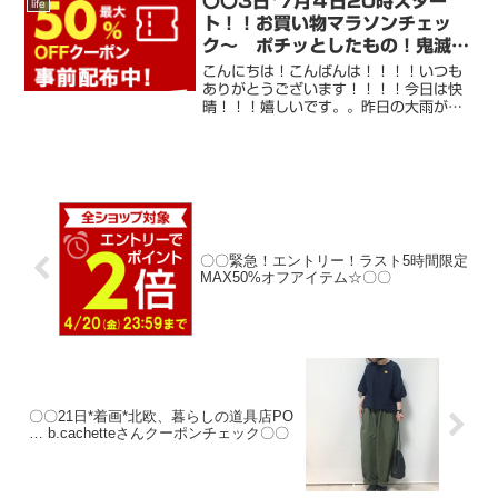
〇〇3日*7月４日20時スター
life
+++++++++++++++++++++++...
ト！！お買い物マラソンチェッ
ク〜 ポチッとしたもの！鬼滅の
刃〇〇
こんにちは！こんばんは！！！！いつも
ありがとうございます！！！！今日は快
晴！！！嬉しいです。。昨日の大雨が嘘
のようです＾＾今朝 お友達の投稿を見
て通常盤をポチッと。。。。早く読みた
いですね〜。。。全巻をまた読み返し
て 新しい21巻を読む！あ...
〇〇緊急！エントリー！ラスト5時間限定
MAX50%オフアイテム☆〇〇
〇〇21日*着画*北欧、暮らしの道具店PO
… b.cachetteさんクーポンチェック〇〇