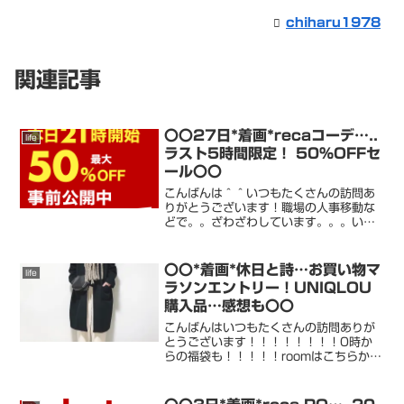
chiharu1978
関連記事
〇〇27日*着画*recaコーデ…..
life
ラスト5時間限定！ 50％OFFセ
ール〇〇
こんばんは＾＾いつもたくさんの訪問あ
りがとうございます！職場の人事移動な
どで。。ざわざわしています。。。いい
環境がずーっと 続けばいいの
に。。。。。。。さ。。明日頑張れば
おやすみ〜＾＾嬉しい〜。。。ゆっくり
〇〇*着画*休日と詩…お買い物マ
life
寝たい。。。たくさんのフォロー！...
ラソンエントリー！UNIQLOU
購入品…感想も〇〇
こんばんはいつもたくさんの訪問ありが
とうございます！！！！！！！！0時か
らの福袋も！！！！！roomはこちらから
チェックして下さいね！！！！！載せき
れない新着にお得情報はすぐにroomにア
ップします！！たくさんのフォロ