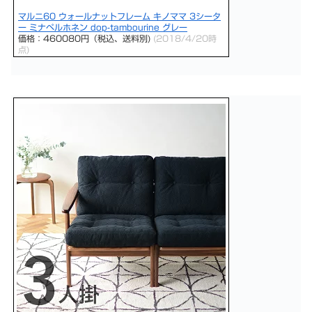
マルニ60 ウォールナットフレーム キノママ 3シータ
ー ミナペルホネン dop-tambourine グレー
価格：460080円（税込、送料別)
(2018/4/20時
点)