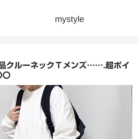
mystyle
入品クルーネックＴメンズ…….超ポイ
〇〇