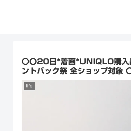
〇〇20日*着画*UNIQLO購
ントバック祭 全ショップ対象 
life