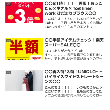
き登校がよかったな〜と行ってます
〇〇21時！！！ 再販！あっこ
life
が。。楽しく学校に行ってくれ...
たん×キナル× fog linen
work ひだまりブラウス〇〇
こんばんは！！！いつもありがとうござ
います＾＾７月もどうぞよろしくお願い
いたします〜＾＾本日のエントリ
ー！！！お見逃しなく〜！！！！！エン
トリー 重なってます〜さて21時からア
ッコたんの再販です！！！！！駆け足で
〇〇半額アイテムチェック！楽天
life
ーーー！！！あっこたん×キナ...
スーパーSALE〇〇
いつもありがとうございま
す〜。。。。。５日勤務で久々疲れまし
た〜。でも楽しい出来事があったので元
気です！明日もお楽しみが！！！！！
Fujii Kaze “Free” Live 2021です
よ〜！！！！9月4日(土)13:00〜もう、
〇〇再入荷*入荷！UNIQLO……
life
楽しみで...
ハイライズワイドストレートジー
ンズ〇〇
こんにちは！！！！！いつもありがとう
ございます！！！！！私も気になってた
デニムの色違いが再入荷してるのでお知
らせです〜！！！！！！もちろん 私も
ポチッと！きになる方はお早め
に！！！！！！ハイライズワイドストレ