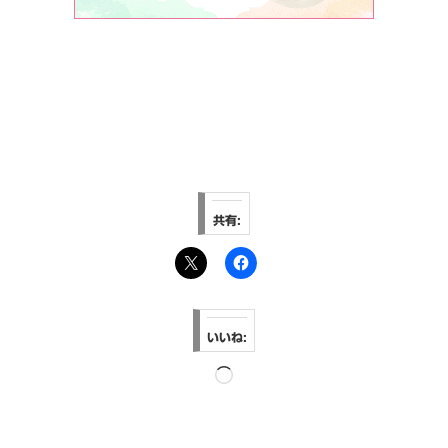
共有:
いいね:
読
み
込