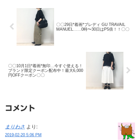
ートジーンズ私のは68 BLUE...
〇〇29日*着画*ブレディ GU TRAVAIL
MANUEL……0時〜30日はP5倍！！〇〇
〇〇10月1日*着画*無印…今すぐ使える！
ブランド限定クーポン配布中！最大6,000
円OFFクーポン〇〇
コメント
まりわさ
より:
2019-02-20 5:06 PM