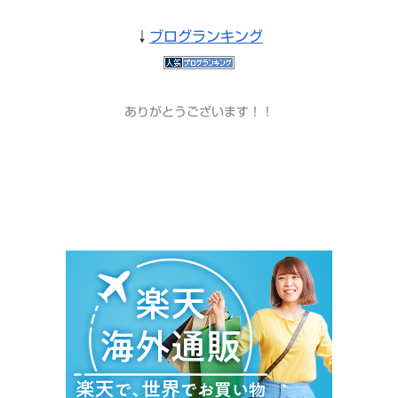
↓
ブログランキング
ありがとうございます！！
＃ｲﾝｽﾀｸﾞﾗﾑ＃ﾌｪｲｽﾌﾞｯｸ＃ブランド＃＃口コミ＃mixi＃ｺﾝﾊﾟ
ｸﾄﾐﾗｰ＃楽天＃Amazon＃Yahoo＃送料無料 #サプリ
#マラソン