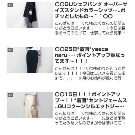
〇〇GUシェフパンツ オーバーサ
life
イズスタンドカラーシャツ…..ポ
チッとしたもの〜＾＾〇〇
こんばんは＾＾いつもたくさんの訪問あ
りがとうございます！！！！！今日は腰
をおって？曲げて 仕事してたら見事に
腰に激痛が。。。。。痛い。。。整骨院
に行きたい。。。腰 大事にしなくて
は。。。さて。。。完走しまして。。。
〇〇25日*着画*yaeca
life
まだ欲しいものがたくさん！...
naru……ポイントアップ重なっ
てます〜！！！
こんばんは！！！いつもありがとうござ
います！！！！今日はコスメを買いに街
まで。。。一ヶ月のお給料が飛んで行き
ました〜。。。あははは。。。また 頑
張って働かなくては＾＾購入したものは
roomにアップしています＾＾お知らせ
〇〇15日！！！ポイントアッ
life
roomに追加します！...
プ〜！！*着画*セントジェームス
..GUコクーンシルエットジーン
ズ〇〇
こんにちは＾＾いつもたくさんの訪問あ
りがとうございます〜＾＾先ほどは雨降
ってたみたいなのですが今は晴れてて嬉
しいです＾＾学校も始まったし男子二人
は喜んでます。家好きな娘は。。一日置