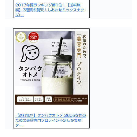
2017年間ランキング第1位！【送料無
料】7種類の贅沢！しあわせミックスナッ
ツ(…
【送料無料】タンパクオトメ 260g女性の
ための美容専門プロテイン不足しがちな
タ…