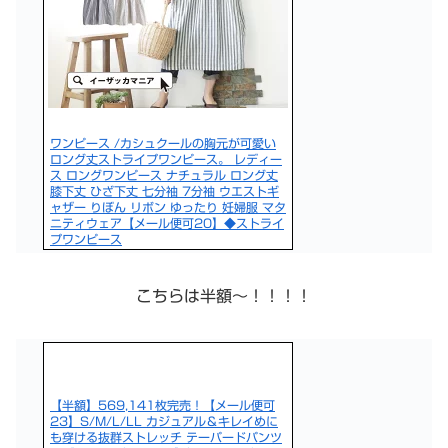
ワンピース /カシュクールの胸元が可愛い
ロング丈ストライプワンピース。 レディー
ス ロングワンピース ナチュラル ロング丈
膝下丈 ひざ下丈 七分袖 7分袖 ウエストギ
ャザー りぼん リボン ゆったり 妊婦服 マタ
ニティウェア【メール便可20】◆ストライ
プワンピース
こちらは半額〜！！！！
【半額】569,141枚完売！【メール便可
23】S/M/L/LL カジュアル＆キレイめに
も穿ける抜群ストレッチ テーパードパンツ