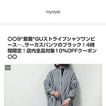
mystyle
〇〇9*着画*GUストライプシャツワンピ
ース…..サーカスパンツのブラック！4時
間限定！店内全品対象10％OFFクーポン
〇〇
life