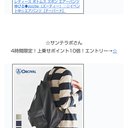
レディース ボトムス ズボン エアーパンツ
伸びる◆zootie（ズーティー）：☆イベン
ト中☆エアパンツ［テーパード］
☆サンテラボさん
4時間限定！上乗せポイント10倍！エントリー→
☆