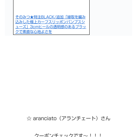
そのみつ★特注BLACK/追加「縁取を編み
込みした極上カーフスリッポンパンプスシ
ューズ」3cmヒールの透明感のあるブラッ
クで素直な心地よさを
☆ aranciato（アランチェート）さん
クーポンチェックです〜！！！