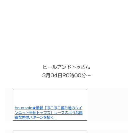
ヒールアンドトゥさん
3月04日20時00分～
boussole★最新「ぽこぽこ編み地のツイ
ンニット半袖トップス」レースのような繊
細な秀悦パターンを描く