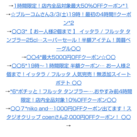
→
1時間限定！店内全品対象最大50％OFFクーポン*1
→
☆ブルーコムさん3/3(土)19時！最初の4時間!!クーポ
ン*2
→
〇〇3*【 お一人様2個まで 】 イッタラ / フルッタ タ
ンブラー25cl…スーパーセール！半額アイテム！蒟蒻ベ
ーグル〇〇
→
〇〇4*最大5000円OFFクーポン☆〇〇
→
〇〇5*19時〜１時間限定 半額クーポン… お一人様２
個まで！イッタラ / フルッタ 人気完売！無添加スイート
ポテト 〇〇
→
*6*ポチッと！フルッタ タンブラー….おやすみ前4時間
限定！店内全品対象10％OFFクーポン〇〇
→
〇〇７*niko and…1000円OFFクーポン出てます！ス
タジオクリップ coenさん2,000円OFFクーポン！ 〇〇
→