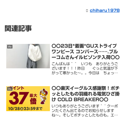
chiharu1978
関連記事
〇〇23日*着画*GUストライプ
life
ワンピース コンバース…….ブル
ーコムさんイルビゾンテ入荷〇〇
こんばんは＾＾ いつも ありがとうご
ざいます！！！昨日 ぐっと気温が下
がって寒かった〜。。今日は ちょっ
と 気温上がりましたが。。。連休はあ
ったかくなってほしいな〜＾＾room更新
中です！！↓chiharu80 ROOM訪問＾
〇〇楽天イーグルス感謝祭！ポチ
life
＾ 嬉しいで...
ッとしたもの羽織れる電気ひざ掛
け COLD BREAKER〇〇
いつもありがとうございます＾＾クーポ
ンたくさん出てるのでお知らせします
ね〜。そしてポチッとしたものも。エン
トリーまだの方はぜひ！！！！さ
て。。。やっと電気膝掛けをポチッた