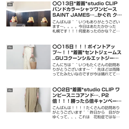
よ〜！！！！電気毛布 ひざ掛け 日本製
〇〇13日*着画*studio CLIP
life
フランネル 洗える 140cm...
バンドカラーシャツワンピース
SAINT JAMES…..かぐれ クー
ポン！〇〇
こんばんは＾＾いつもありがとうござい
ます〜。。。。今日はあたたかかった
札幌です！！！何度あったのかな？どっ
かいきたーいって先輩と話してました
よ〜。いきたいのですがね。遠出は連休
にとっておこう〜＾＾我が家の 連休は
〇〇15日！！！ポイントアッ
life
キャンプに行くので（寒くな...
プ〜！！*着画*セントジェームス
..GUコクーンシルエットジーン
ズ〇〇
こんにちは＾＾いつもたくさんの訪問あ
りがとうございます〜＾＾先ほどは雨降
ってたみたいなのですが今は晴れてて嬉
しいです＾＾学校も始まったし男子二人
は喜んでます。家好きな娘は。。一日置
き登校がよかったな〜と行ってます
〇〇2日*着画*studio CLIP ワ
life
が。。楽しく学校に行ってくれ...
ンピースニコアンド…. P2
倍！！！勝ったら倍キャンペーン
〇〇
こんばんは！！！！たくさんの訪問あり
がとうございます＾＾昨日から 目がか
ゆくって、、、これは 花粉症ではない
かと思います。。かゆいし 乾燥してる
し 美容のためにも今日は 明日のため