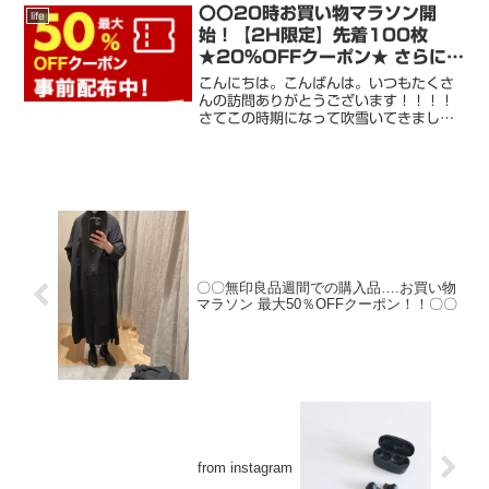
に 早く寝ます。。。ヘへへ。。 明日
〇〇20時お買い物マラソン開
life
はね、、これこれ→ライブ...
始！【2H限定】先着100枚
★20％OFFクーポン★ さらに！
あり〇〇
こんにちは。こんばんは。いつもたくさ
んの訪問ありがとうございます！！！！
さてこの時期になって吹雪いてきました
よ。。。寒すぎます。。。。たくさんの
フォロー！！！ありがとうございま
す！！！よろしくお願いいたします＾＾
roomは毎日更新しています...
〇〇無印良品週間での購入品….お買い物
マラソン 最大50％OFFクーポン！！〇〇
from instagram