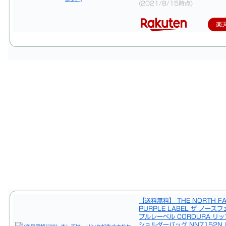
(2021/8/15時点)
楽
【送料無料】 THE NORTH FA
PURPLE LABEL ザ ノース
プルレーベル CORDURA リ
ショルダーバッグ NN7152N