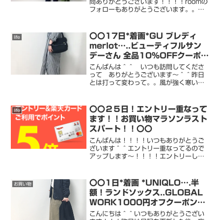
問ありがとうございます！！！！roomの
フォローもありがとうございます。。。
何かありましたかね。。。 フォローの
数が一気に増えました。。。。びっくり
してます＾＾：どうぞ よろしくお願い
〇〇17日*着画*GU ブレディ
life
いたします。。。先ほ...
merlot…..ビューティフルサン
デーさん 全品10%OFFクーポン
延長〜！〇〇
こんばんは＾＾ いつも訪問してくださ
って ありがとうございます〜＾＾昨日
とは打って変わって。。風が強く寒い1
日でした。。二、三日前から 鼻のグジ
ュグジュと目の痒さに やられておりま
す。。。花粉症なのか 風邪なの
〇〇２５日！エントリー重なって
life
か。。。気温の差が激しい 北海...
ます！！お買い物マラソンラスト
スパート！！〇〇
こんばんは！！！！いつもありがとうご
ざいます＾＾エントリー重なってるので
アップします〜！！！！エントリーして
くださいね！！！roomたくさん追加して
ますよ〜！！！！roomにたくさん更新し
ています〜roomチェックお願いしま
〇〇1日*着画 *UNIQLO….半
お買い物
す！！！！！！↓...
額！ランドソックス..GLOBAL
WORK1000円オフクーポン
DANTONセール始まってます*
こんにちは＾＾いつもありがとうござい