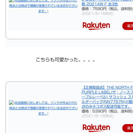
鞄 2021AW F 全3色
価格：7590円（税込、送料別)
(2021/8/16時点)
楽
こちらも可愛かった。。。。
【正規取扱店】THE NORTH F
PURPLE LABEL(ザ・ノース
ープルレーベル) サコッシュ 
ルダーバッグ(NN7757N)※
点のみネコポス配送可能です。
価格：5390円（税込、送料別)
(2021/8/16時点)
楽