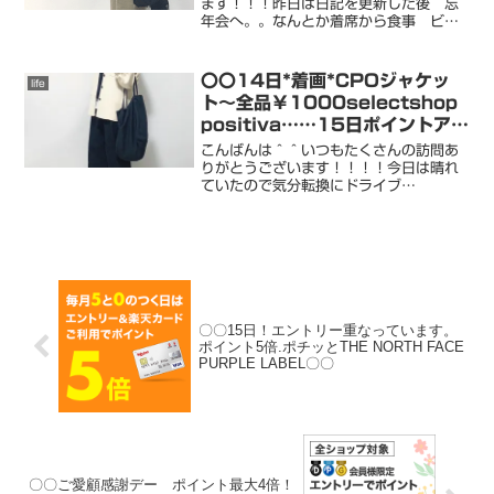
スパセ２〇〇
ます！！！昨日は日記を更新した後 忘
年会へ。。なんとか着席から食事 ビン
ゴもすんなり〜。よかった。。そして
今朝はオネエみたいだった声も少しなお
ってきた〜 笑予防でマスクをしてたの
〇〇14日*着画*CPOジャケッ
life
に。。風邪ひいてしまうっ...
ト〜全品￥1000selectshop
positiva……15日ポイントアッ
プ〇〇
こんばんは＾＾いつもたくさんの訪問あ
りがとうございます！！！！今日は晴れ
ていたので気分転換にドライブ
へ〜、、、、でも 行ったお店は多くの
お客さん待ちで待てない人と自宅
へ。。。美味しいカレー 食べたい
な。。。。。たくさんのフォロー！！！
ありが...
〇〇15日！エントリー重なっています。
ポイント5倍.ポチッとTHE NORTH FACE
PURPLE LABEL〇〇
〇〇ご愛顧感謝デー ポイント最大4倍！