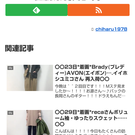
chiharu1978
関連記事
〇〇23日*着画*Brady(ブレデ
life
ィー)AVON(エイボン)….イイホ
シユミコさん 再入荷〇〇
今晩は＾＾２回目です！！！Mステ見ま
したか〜！！！！お源さん〜♪バックの
長岡さんのギター！！！ドラえもんだっ
たよ〜可愛かったー＾＾また見よう〜。
訪問＾＾ 嬉しいです〜＾＾いつもありが
とうございます！！！↓chiharu80
〇〇29日*着画*recaさんボリュ
life
ROOM++++...
ーム袖・ゆったりスウェット……
〇〇
こんばんは！！！！今日もたくさんの訪