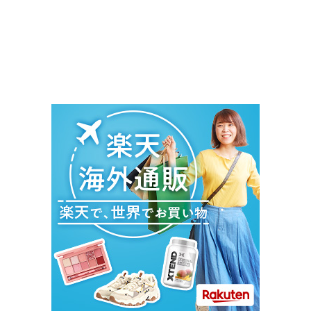
＃ｲﾝｽﾀｸﾞﾗﾑ＃ﾌｪｲｽﾌﾞｯｸ＃ブランド＃＃口コミ＃mixi＃ｺﾝﾊﾟ
ｸﾄﾐﾗｰ＃楽天＃Amazon＃Yahoo＃送料無料 #サプリ
#マラソン