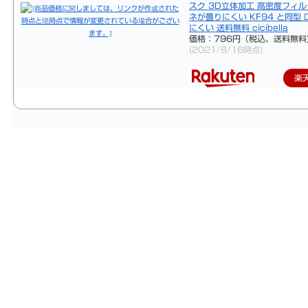
スク 3D立体加工 高密度フィル
ネが曇りにくい KF94 と同型
にくい 送料無料 cicibella
価格：796円（税込、送料無料
(2021/8/16時点)
楽