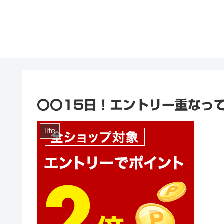
〇〇15日！エントリー重なっ
life