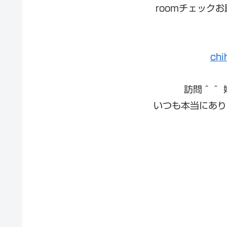
roomチェック
chi
訪問＾＾
いつも本当にあり