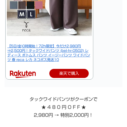
【5日(金)0時開始！72h限定】今だけ2,980円
⇒2,500円！タックワイドパンツ (bel-hr-0502) レ
ディース ボトムス パンツ イージーパンツ ワイドパン
ツ 春 reca レカ ネコポス発送10
楽天で購入
タックワイドパンツがクーポンで
★ 4 8 0 円 O F F ★
2,980円 → 特別2,000円！