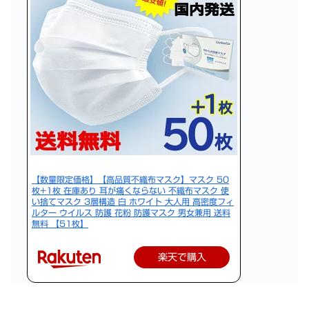
【数量限定価格】【高品質不織布マスク】マスク 50
枚+1枚 在庫あり 耳が痛くならない 不織布マスク 使
い捨てマスク 3層構造 白 ホワイト 大人用 高密度フィ
ルター ウイルス 防護 花粉 防護マスク 男女兼用 送料
無料 【51枚】
楽天で購入