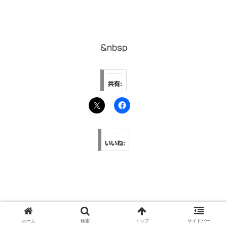
&nbsp
共有:
いいね:
life
お買い物
オススメ
グルメ
ファッション
ホーム
検索
トップ
サイドバー