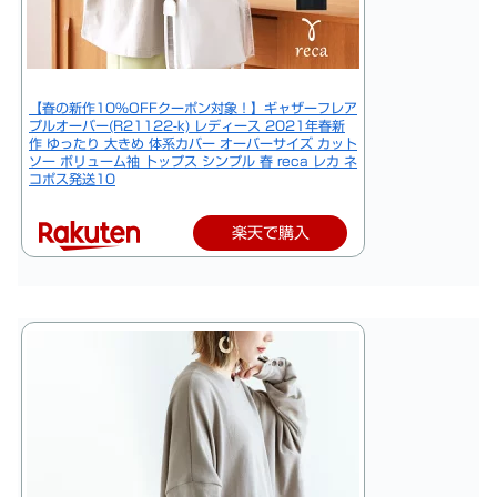
【春の新作10%OFFクーポン対象！】ギャザーフレア
プルオーバー(R21122-k) レディース 2021年春新
作 ゆったり 大きめ 体系カバー オーバーサイズ カット
ソー ボリューム袖 トップス シンプル 春 reca レカ ネ
コポス発送10
楽天で購入