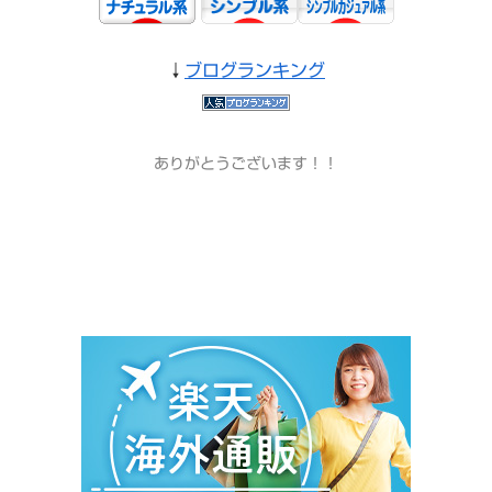
↓
ブログランキング
ありがとうございます！！
＃ｲﾝｽﾀｸﾞﾗﾑ＃ﾌｪｲｽﾌﾞｯｸ＃ブランド＃＃口コミ＃mixi＃ｺﾝﾊﾟ
ｸﾄﾐﾗｰ＃楽天＃Amazon＃Yahoo＃送料無料 #サプリ
#マラソン