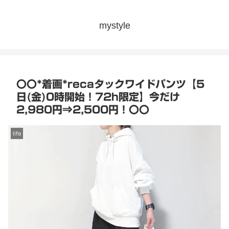
mystyle
〇〇*着画*recaタックワイドパンツ【5
日(金)0時開始！72h限定】今だけ
2,980円⇒2,500円！〇〇
life