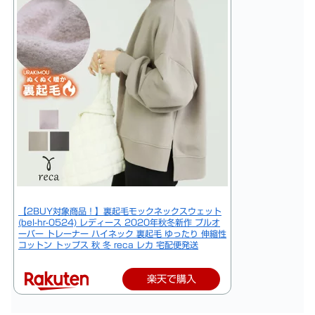
【2BUY対象商品！】裏起毛モックネックスウェット
(bel-hr-0524) レディース 2020年秋冬新作 プルオ
ーバー トレーナー ハイネック 裏起毛 ゆったり 伸縮性
コットン トップス 秋 冬 reca レカ 宅配便発送
楽天で購入