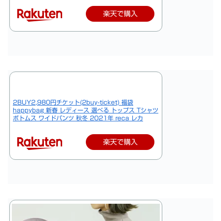
楽天で購入
2BUY2,980円チケット(2buy-ticket) 福袋
happybag 新春 レディース 選べる トップス Tシャツ
ボトムス ワイドパンツ 秋冬 2021年 reca レカ
楽天で購入