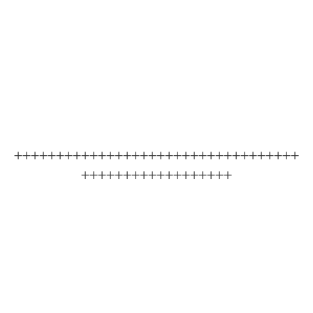
++++++++++++++++++++++++++++++++++
++++++++++++++++++