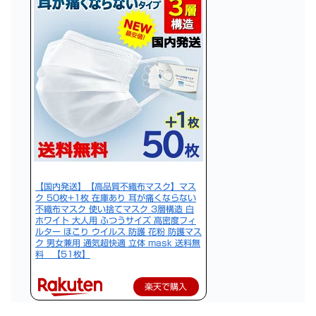
【国内発送】【高品質不織布マスク】マス
ク 50枚+1枚 在庫あり 耳が痛くならない
不織布マスク 使い捨てマスク 3層構造 白
ホワイト 大人用 ふつうサイズ 高密度フィ
ルター ほこり ウイルス 防護 花粉 防護マス
ク 男女兼用 通気超快適 立体 mask 送料無
料 【51枚】
楽天で購入