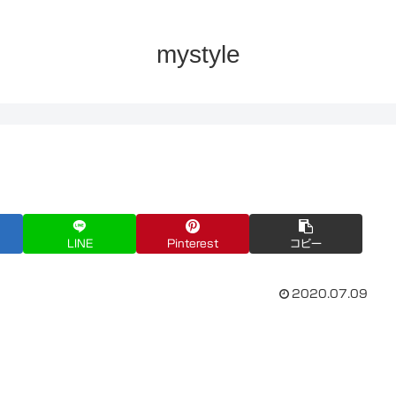
mystyle
LINE
Pinterest
コピー
2020.07.09