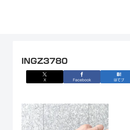
INGZ3780
X
Facebook
はてブ