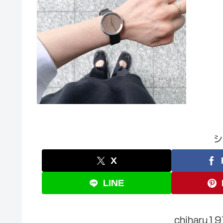
シ
X
LINE
chiharu