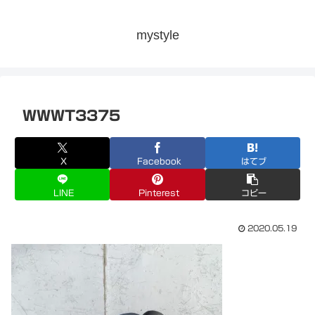
mystyle
WWWT3375
X
Facebook
はてブ
LINE
Pinterest
コピー
2020.05.19