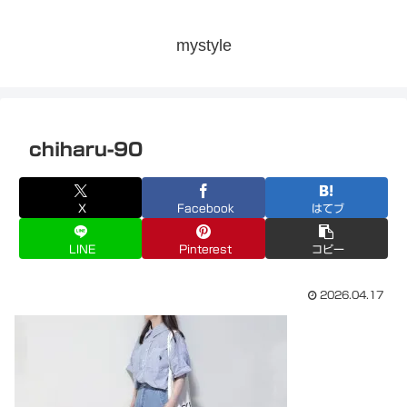
mystyle
chiharu-90
X
Facebook
はてブ
LINE
Pinterest
コピー
2026.04.17