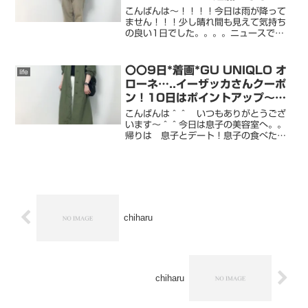
こんばんは〜！！！！今日は雨が降って
ません！！！少し晴れ間も見えて気持ち
の良い1日でした。。。。ニュースで見
る 自然災害。。本当に恐ろしいです
ね。。どうか これ以上被害が広まりま
せんように。。セールアイテムなどroom
〇〇9日*着画*GU UNIQLO オ
life
追加しています！！！↓...
ローネ…..イーザッカさんクーポ
ン！10日はポイントアップ〜〇
〇
こんばんは＾＾ いつもありがとうござ
います〜＾＾今日は息子の美容室へ。。
帰りは 息子とデート！息子の食べたか
ったものなど食べてよさこいもチラ見し
て帰ってきました〜＾＾私のいきたかっ
たカフェ ソフトクリームも食べれて満
足！！！room追加して...
chiharu
chiharu