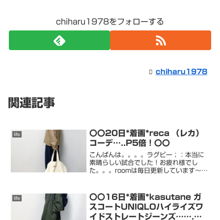
chiharu1978をフォローする
chiharu1978
関連記事
〇〇20日*着画*reca （レカ）
life
コーデ…..P5倍！〇〇
こんばんは。。。。ラグビー；：本当に
素晴らしい試合でした！お疲れ様でし
た。。。roomは毎日更新しています〜
roomチェックお願いします！！！！！！
↓chiharu room訪問＾＾ フォロー嬉し
いです〜＾＾いつも本当にありがとうご
〇〇16日*着画*kasutane ガ
life
ざいます...
スコートUNIQLOハイライズワ
イドストレートジーンズ…….〇