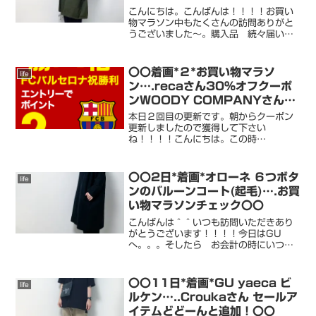
〇
こんにちは。こんばんは！！！！お買い
物マラソン中もたくさんの訪問ありがと
うございました〜。購入品 続々届いて
いますよ！！！ブラウン コンバースも
ノースの今夜発売アイテムもアップして
います！roomにたくさん更新していま
〇〇着画*２*お買い物マラソ
life
す〜roomチェックお...
ン….recaさん30%オフクーポ
ンWOODY COMPANYさん半
額！〇〇
本日２回目の更新です。朝からクーポン
更新しましたので獲得して下さい
ね！！！！こんにちは。この時
期。。。。チョコレートが美味しすぎ
て。。吹き出物でまくってます。。。早
く 整えないと＾＾：それにしてもチョ
〇〇2日*着画*オローネ ６つボタ
life
コレートが美味しくって。。クーポンも
ンのバルーンコート(起毛)….お買
出て...
い物マラソンチェック〇〇
こんばんは＾＾いつも訪問いただきあり
がとうございます！！！！今日はGU
へ。。。そしたら お会計の時にいつも
ありがとうございますって 言われた
笑多分。。。これ。。→☆着てたからだ
と思います 笑い期間限定価格になった
〇〇11日*着画*GU yaeca ビ
life
途端。。品薄に〜！！！！ ...
ルケン…..Croukaさん セールア
イテムどどーんと追加！〇〇