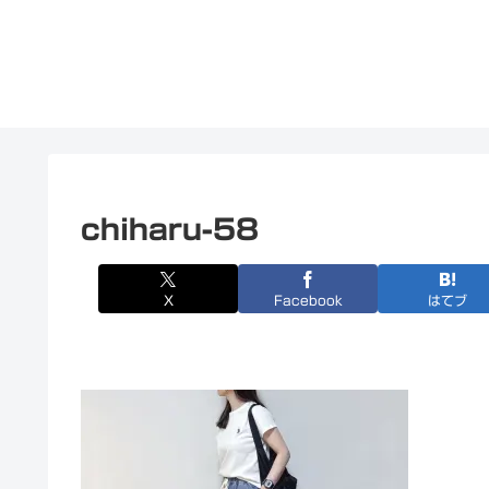
chiharu-58
X
Facebook
はてブ