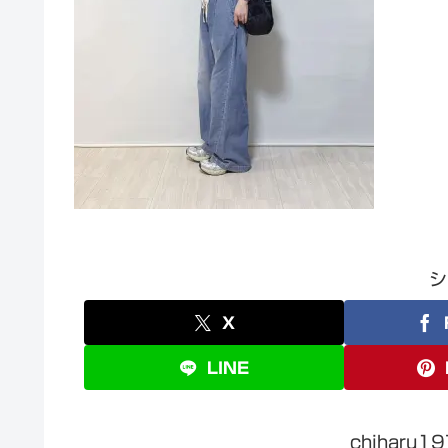
シ
X
LINE
chiharu