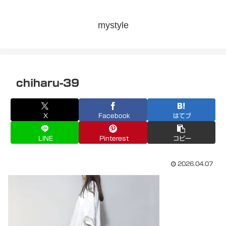
mystyle
chiharu-39
X
Facebook
はてブ
LINE
Pinterest
コピー
2026.04.07