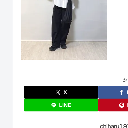
シ
X
LINE
chiharu