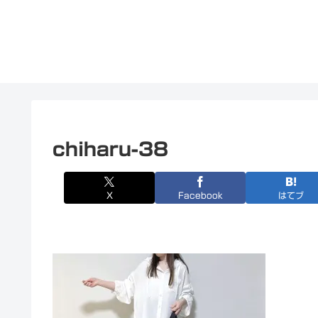
chiharu-38
X
Facebook
はてブ