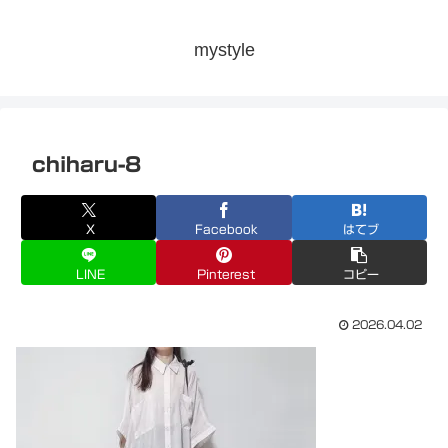
mystyle
chiharu-8
X
Facebook
はてブ
LINE
Pinterest
コピー
2026.04.02