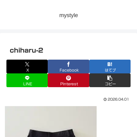
mystyle
chiharu-2
X
Facebook
はてブ
LINE
Pinterest
コピー
2026.04.01