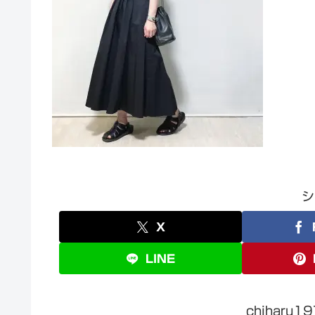
シ
X
LINE
chiharu