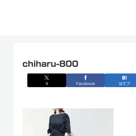
chiharu-800
X
Facebook
はてブ