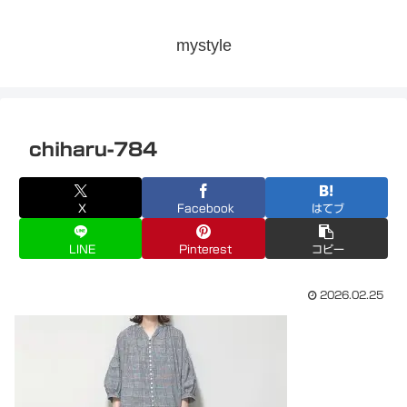
mystyle
chiharu-784
X
Facebook
はてブ
LINE
Pinterest
コピー
2026.02.25