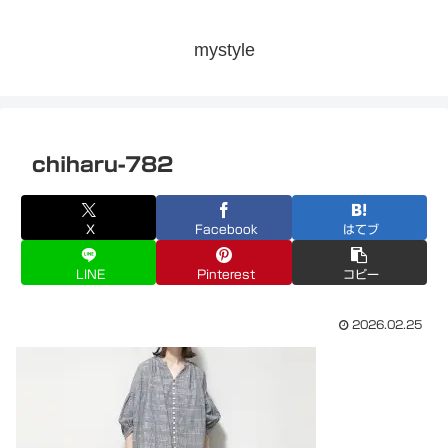
mystyle
chiharu-782
X
Facebook
はてブ
LINE
Pinterest
コピー
2026.02.25