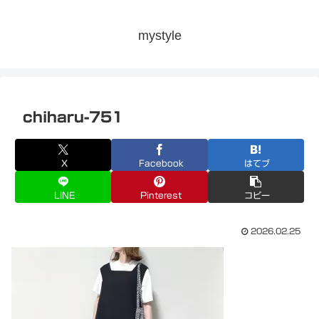
mystyle
chiharu-751
X
Facebook
はてブ
LINE
Pinterest
コピー
2026.02.25