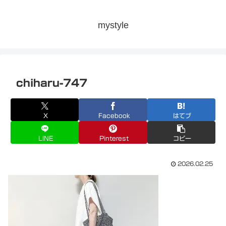
mystyle
chiharu-747
X
Facebook
はてブ
LINE
Pinterest
コピー
2026.02.25