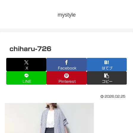
mystyle
chiharu-726
X
Facebook
はてブ
LINE
Pinterest
コピー
2026.02.25