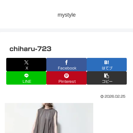
mystyle
chiharu-723
X
Facebook
はてブ
LINE
Pinterest
コピー
2026.02.25