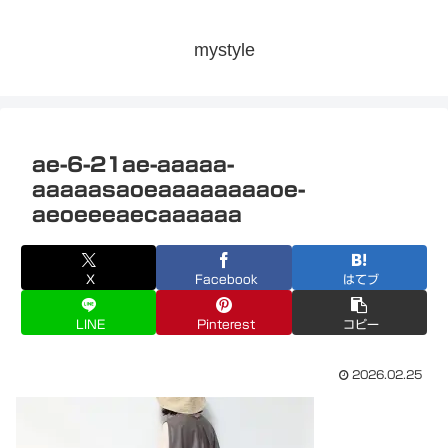
mystyle
ae-6-21ae-aaaaa-
aaaaasaoeaaaaaaaaoe-
aeoeeeaecaaaaaa
X
Facebook
はてブ
LINE
Pinterest
コピー
2026.02.25