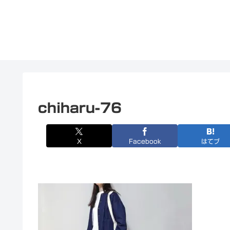
chiharu-76
X
Facebook
はてブ