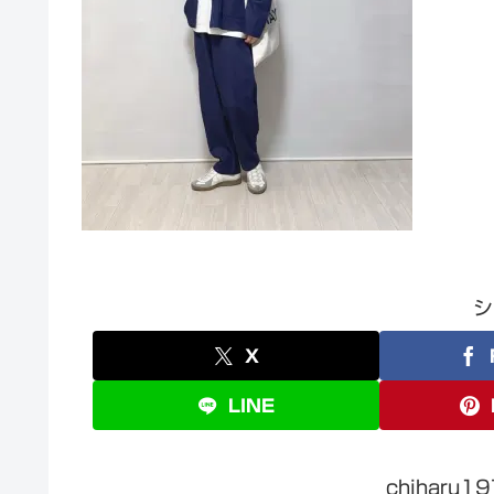
シ
X
LINE
chiharu