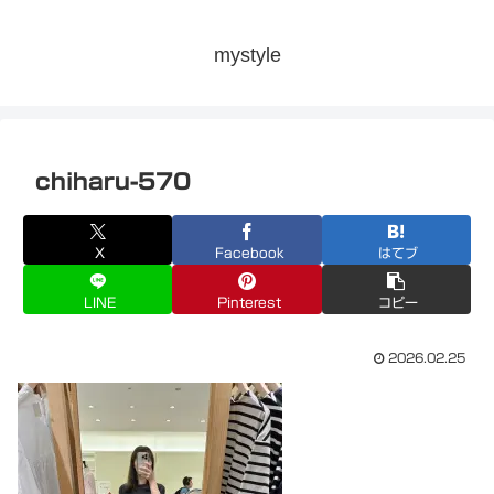
mystyle
chiharu-570
X
Facebook
はてブ
LINE
Pinterest
コピー
2026.02.25