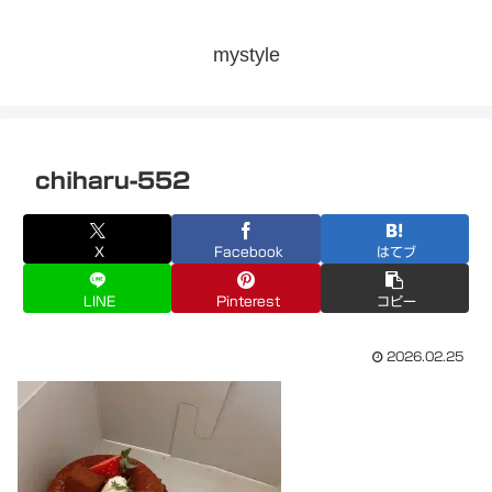
mystyle
chiharu-552
X
Facebook
はてブ
LINE
Pinterest
コピー
2026.02.25