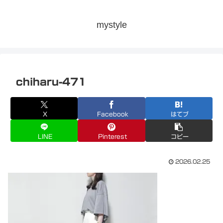
mystyle
chiharu-471
X
Facebook
はてブ
LINE
Pinterest
コピー
2026.02.25