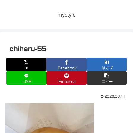
mystyle
chiharu-55
X
Facebook
はてブ
LINE
Pinterest
コピー
2026.03.11