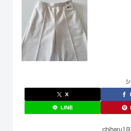
シ
X
LINE
chiharu