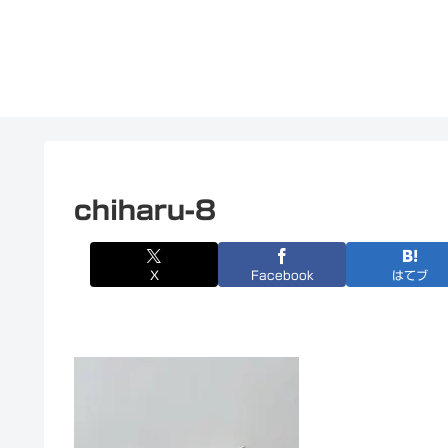
chiharu-8
X
Facebook
はてブ