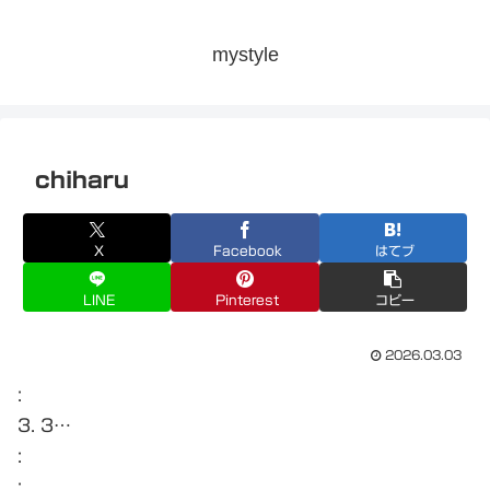
mystyle
chiharu
X
Facebook
はてブ
LINE
Pinterest
コピー
2026.03.03
:
3. 3…
:
: