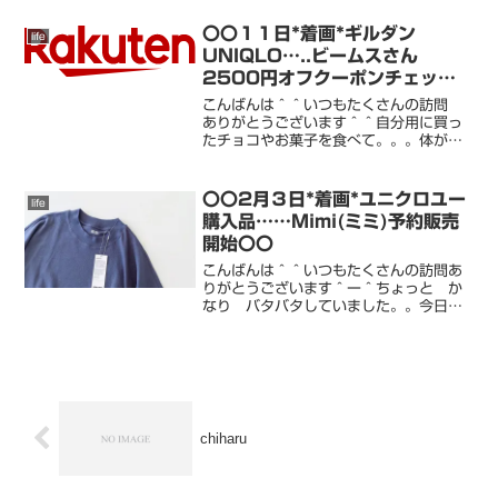
す〜！！！！！載せきれない新着にお得
情報はすぐにroomにアップします！！た
〇〇１１日*着画*ギルダン
life
くさんのフォロー！！！あり...
UNIQLO…..ビームスさん
2500円オフクーポンチェッ
ク〜〇〇
こんばんは＾＾いつもたくさんの訪問
ありがとうございます＾＾自分用に買っ
たチョコやお菓子を食べて。。。体が重
いです。。。。今月は色々お楽しみがあ
り。。さらに危険状態。ちょっと ウォ
ーキングでも行かなきゃかも。。でも寒
〇〇2月３日*着画*ユニクロユー
life
すぎなんですよ。。。。こ...
購入品……Mimi(ミミ)予約販売
開始〇〇
こんばんは＾＾いつもたくさんの訪問あ
りがとうございます＾ー＾ちょっと か
なり バタバタしていました。。今日
は 節分ですね。。。毎年恒例の豆ま
き。。今年は みんなが家にいるのでお
やすみし、手巻きと 美味しい豆を食べ
ました！！！！私の大好きなこ...
chiharu