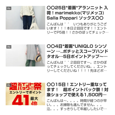
下さいね！！！！！載せきれない新着に
お得情報はすぐにroomにアップしま
〇〇25日*着画*アランニット 入
life
す！！たくさんのフォロー！！！あ...
荷！marimekko(マリメッコ)
Salla Poppari ソックス〇〇
こんばんは＾＾ いつもありがとうござ
います！！！本日２回目です！！エント
リーでP5倍！！さかのぼってチェックし
てくださいね今日は友人と café
Atelier-Dさんへ。。。店内は お客様で
びっしり！広いソファー席は 座り心地
〇〇4日*着画*UNIQLO シンゾ
life
良しですね...
ーン …..ポチッとスコープハンド
タオル…5日ポイントアップ〜〇
〇
こんばんは＾＾２回目です〜。さかのぼ
ってチェックしてくださいね。。エント
リーしてくださいね！！！！先ほどポチ
ッと〜＾＾仕事で手を洗う回数が多いの
でタオルをもて行こうと思って＾＾スコ
ープ / ハウスタオル ライト + ハンド
〇〇15日！エントリー重なって
life
Punch [s...
ます！ 超ポイントバック祭！対
象ショップで使える1,500円
OFFクーポン
こんばんは〜。。。。時間が経つのが早
い。。。お掃除も進んでません。。。
泣。。。すっきりして年越ししたいで
す。。roomroomまた追加しま