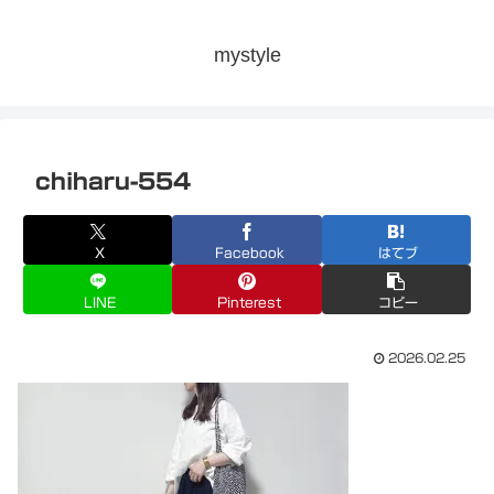
mystyle
chiharu-554
X
Facebook
はてブ
LINE
Pinterest
コピー
2026.02.25