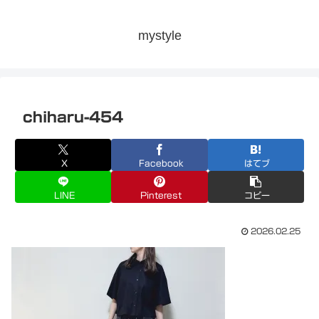
mystyle
chiharu-454
X
Facebook
はてブ
LINE
Pinterest
コピー
2026.02.25