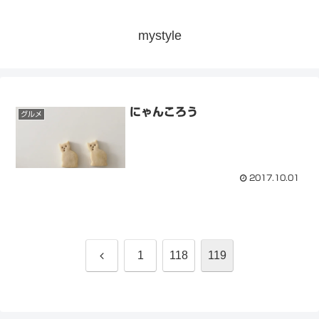
mystyle
にゃんころう
グルメ
2017.10.01
前
1
118
119
へ