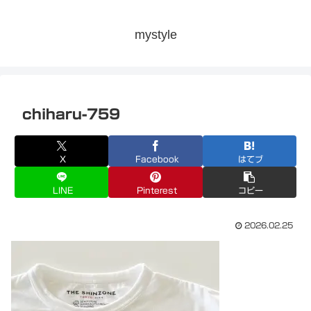
mystyle
chiharu-759
X
Facebook
はてブ
LINE
Pinterest
コピー
2026.02.25