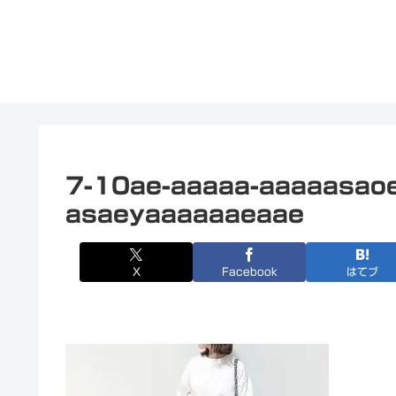
7-10ae-aaaaa-aaaaasao
asaeyaaaaaaeaae
X
Facebook
はてブ