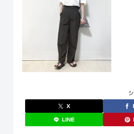
シ
X
LINE