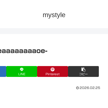
mystyle
eaaaaaaaaoe-
LINE
Pinterest
コピー
2026.02.25