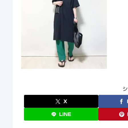
シ
X
LINE