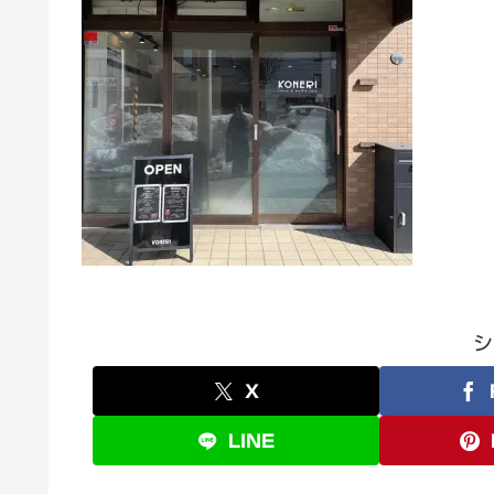
シ
X
LINE