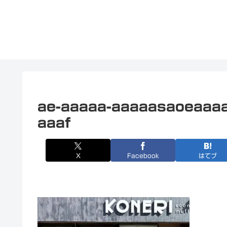
ae-aaaaa-aaaaasaoeaaaa
aaaf
X
Facebook
はてブ