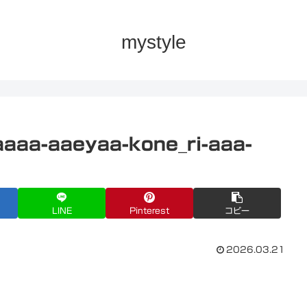
mystyle
aaa-aaeyaa-kone_ri-aaa-
LINE
Pinterest
コピー
2026.03.21