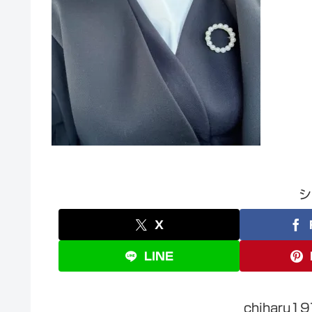
シ
X
LINE
chiharu