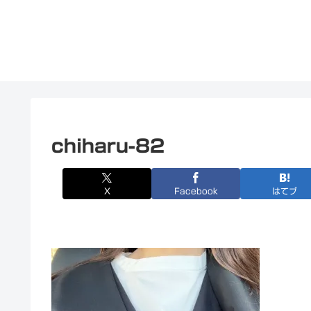
chiharu-82
X
Facebook
はてブ