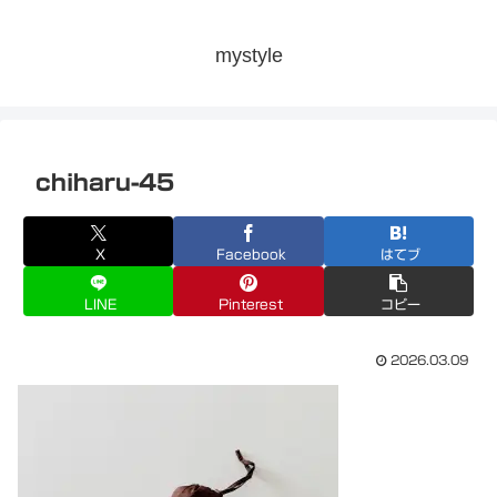
mystyle
chiharu-45
X
Facebook
はてブ
LINE
Pinterest
コピー
2026.03.09