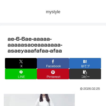
mystyle
ae-6-6ae-aaaaa-
aaaaasaoeaaaaaaa-
asaeyaaafafaa-afaa
X
Facebook
はてブ
LINE
Pinterest
コピー
2026.02.25