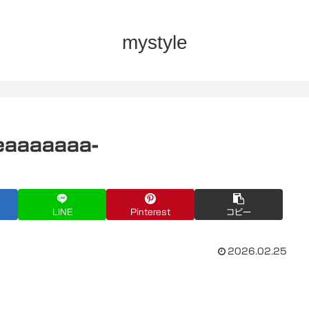
mystyle
eaaaaaaa-
LINE
Pinterest
コピー
2026.02.25