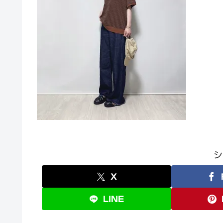
シ
X
LINE