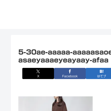
5-30ae-aaaaa-aaaaasao
asaeyaaaeyeayaay-afaa
X
Facebook
はてブ